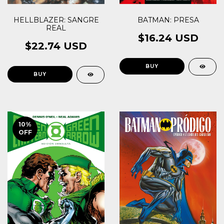
HELLBLAZER: SANGRE
BATMAN: PRESA
REAL
$16.24 USD
$22.74 USD
10
%
OFF