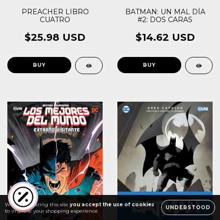
PREACHER LIBRO
BATMAN: UN MAL DÍA
CUATRO
#2: DOS CARAS
$25.98 USD
$14.62 USD
While navigating this site
you accept the use of cookies
UNDERSTOOD
to improve your shopping experience.