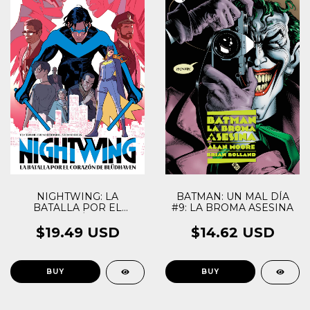
NIGHTWING: LA
BATMAN: UN MAL DÍA
BATALLA POR EL
#9: LA BROMA ASESINA
CORAZÓN DE
BLÜDHAVEN
$19.49 USD
$14.62 USD