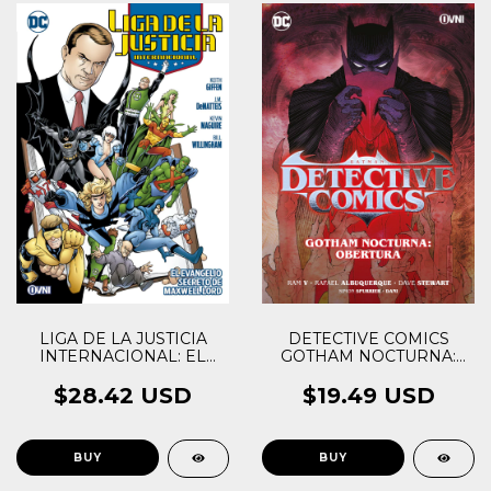
LIGA DE LA JUSTICIA
DETECTIVE COMICS
INTERNACIONAL: EL
GOTHAM NOCTURNA:
EVANGELIO SECRETO
OBERTURA
DE MAXWELL LORD
$28.42 USD
$19.49 USD