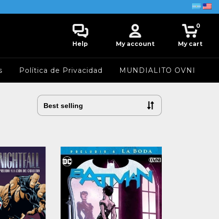
0
Help
My account
My cart
s
Política de Privacidad
MUNDIALITO OVNI