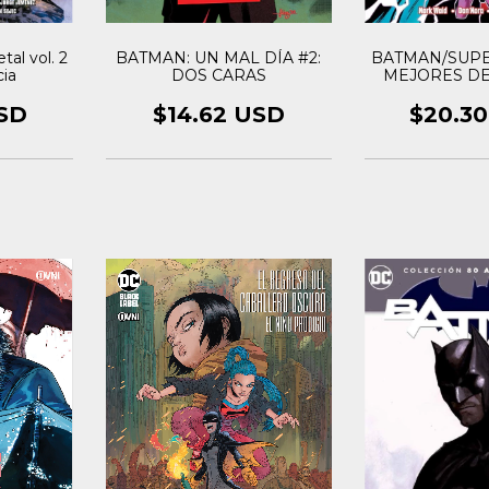
BATMAN/SUPE
al vol. 2
BATMAN: UN MAL DÍA #2:
MEJORES D
cia
DOS CARAS
VOL.
$20.3
SD
$14.62 USD