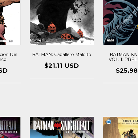
ción Del
BATMAN KN
BATMAN: Caballero Maldito
nco
VOL. 1: PRE
CAÍDA DEL 
$21.11 USD
SD
$25.9