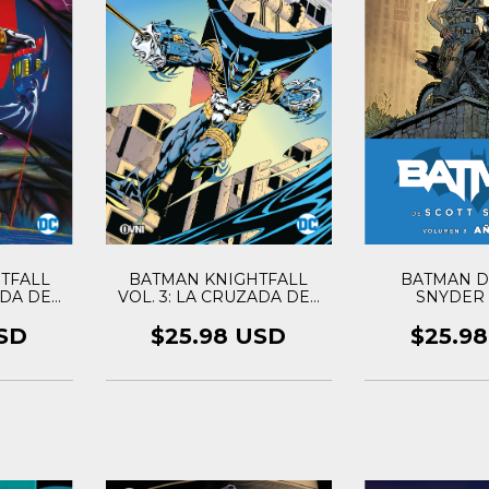
TFALL
BATMAN KNIGHTFALL
BATMAN D
ADA DEL
VOL. 3: LA CRUZADA DEL
SNYDER 
II
CABALLERO I
SD
$25.98 USD
$25.9