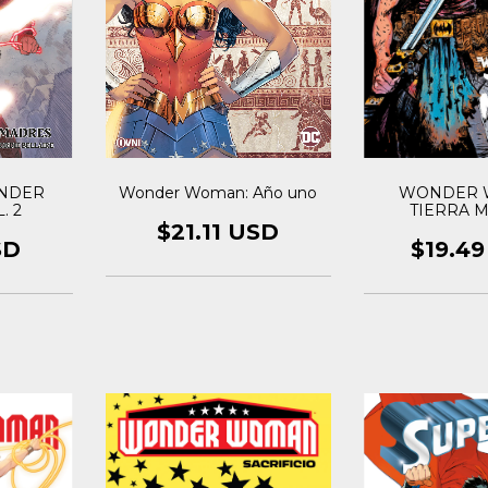
Wonder Woman: Año uno
WONDER 
NDER
TIERRA 
. 2
$21.11 USD
$19.4
SD