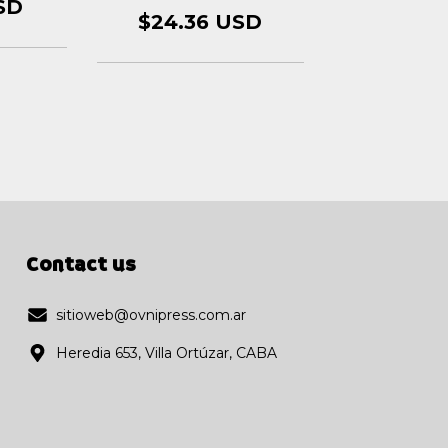
WOMAN VOL. 1
SD
$24.36 USD
Contact us
sitioweb@ovnipress.com.ar
Heredia 653, Villa Ortúzar, CABA