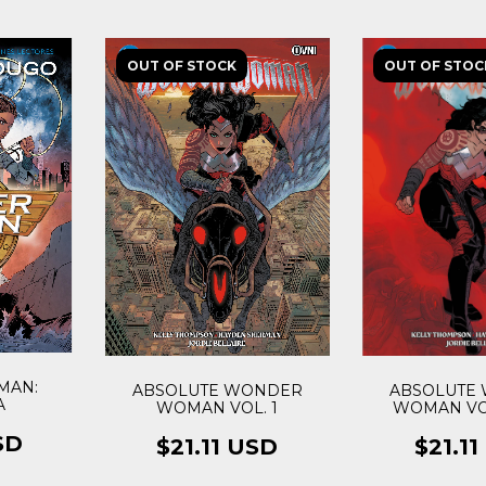
OUT OF STOCK
OUT OF STOC
MAN:
ABSOLUTE WONDER
ABSOLUTE
A
WOMAN VOL. 1
WOMAN VOL
EDICI
SD
$21.11 USD
$21.1