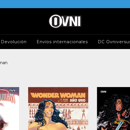
e Devolución
Envíos internacionales
DC Ovniversu
man