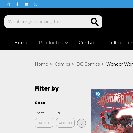
Home
Productos
Contact
Política d
Home
>
Cómics
>
DC Comics
>
Wonder Wo
Filter by
Price
From
To