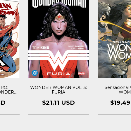
RO:
Sensaciona
WONDER WOMAN VOL. 3:
ONDER
WOM
FURIA
. 2
SD
$19.4
$21.11 USD