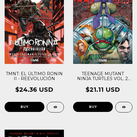
TMNT: EL ÚLTIMO RONIN
TEENAGE MUTANT
II - REEVOLUCIÓN
NINJA TURTLES VOL. 2:
NUEVA YORK VS LAS
TORTUGAS NINJA
$24.36 USD
$21.11 USD