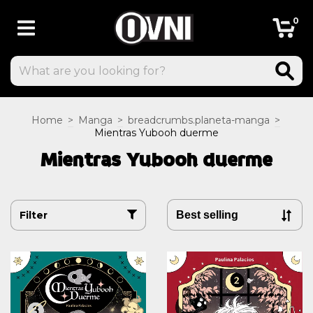
0
Home
>
Manga
>
breadcrumbs.planeta-manga
>
Mientras Yubooh duerme
Mientras Yubooh duerme
Filter