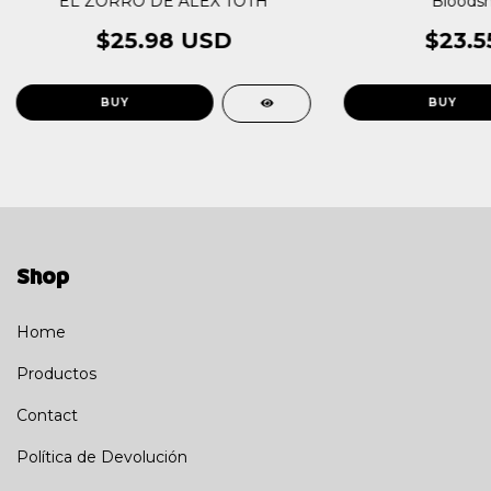
EL ZORRO DE ALEX TOTH
Bloodsh
$25.98 USD
$23.5
Shop
Home
Productos
Contact
Política de Devolución