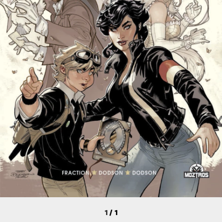
1
/
1