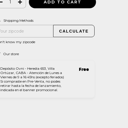
CHANGE ZIPCODE
pping for zipcode:
Shipping Methods
CALCULATE
on't know my zipcode
Our store
Depósito Ovni - Heredia 653, Villa
Free
Ortúzar, CABA - Atención de Lunes a
Viernes de 9 a 16:45hs (excepto feriados)
Si compraste en Pre-Venta, no podes
retirar hasta la fecha de lanzamiento,
indicada en el banner promocional.