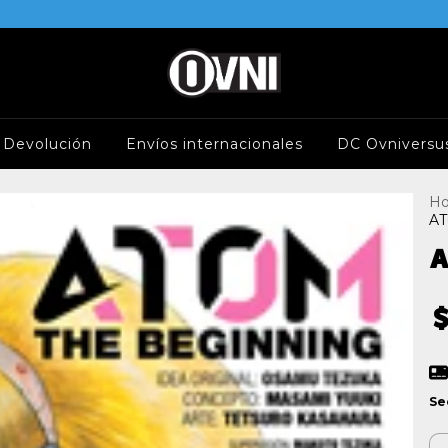
e Devolución
Envíos internacionales
DC Ovniversu
H
AT
A
$
Se