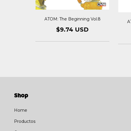
ATOM: The Beginning Vol.8
A
NG VOL. 11
$9.74 USD
SD
Shop
Home
Productos