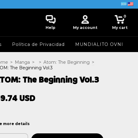
0
Help
My account
My cart
s
Política de Privacidad
MUNDIALITO OVNI
ome
>
Manga
>
>
Atom: The Beginning
>
OM: The Beginning Vol.3
TOM: The Beginning Vol.3
9.74 USD
e more details