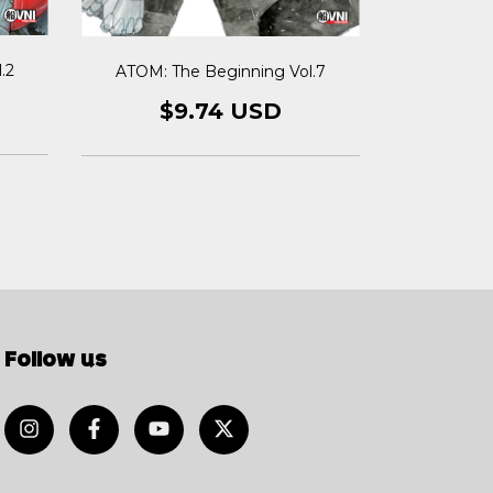
.2
ATOM: The Beginning Vol.7
ATOM: T
$9.74 USD
$
Follow us