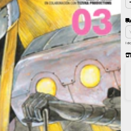
Shi
I d