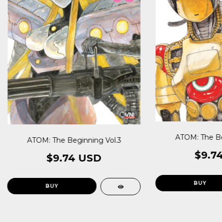
ATOM: The Be
ATOM: The Beginning Vol.3
$9.7
$9.74 USD