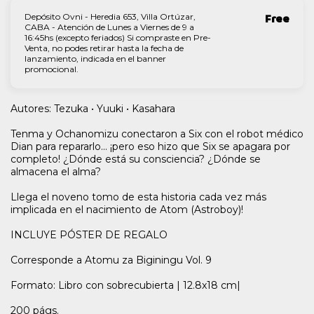
Depósito Ovni - Heredia 653, Villa Ortúzar,
Free
CABA - Atención de Lunes a Viernes de 9 a
16:45hs (excepto feriados) Si compraste en Pre-
Venta, no podes retirar hasta la fecha de
lanzamiento, indicada en el banner
promocional.
Autores: Tezuka • Yuuki • Kasahara
Tenma y Ochanomizu conectaron a Six con el robot médico
Dian para repararlo... ¡pero eso hizo que Six se apagara por
completo! ¿Dónde está su consciencia? ¿Dónde se
almacena el alma?
Llega el noveno tomo de esta historia cada vez más
implicada en el nacimiento de Atom (Astroboy)!
INCLUYE PÓSTER DE REGALO
Corresponde a Atomu za Biginingu Vol. 9
Formato: Libro con sobrecubierta | 12.8x18 cm|
200 págs.