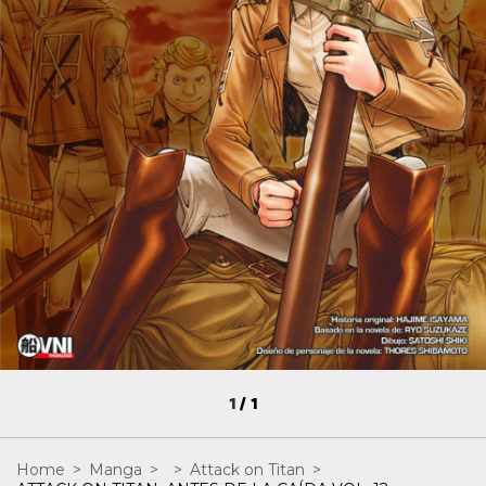
1
/
1
Home
>
Manga
>
>
Attack on Titan
>