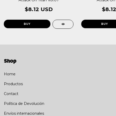
Attack On Titan Vol.07
Attack On T
$8.12 USD
$8.1
Shop
Home
Productos
Contact
Política de Devolución
Envíos internacionales