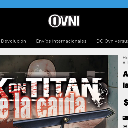
e Devolución
Envíos internacionales
DC Ovniversu
H
At
A
l
$
Se