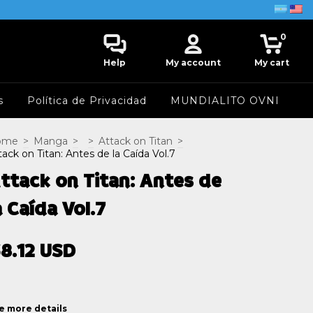
0
Help
My account
My cart
s
Política de Privacidad
MUNDIALITO OVNI
ome
>
Manga
>
>
Attack on Titan
>
tack on Titan: Antes de la Caída Vol.7
ttack on Titan: Antes de
a Caída Vol.7
8.12 USD
e more details