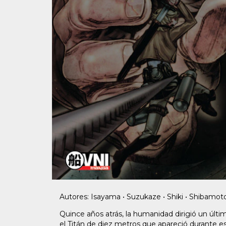
Autores: Isayama • Suzukaze • Shiki • Shibamot
Quince años atrás, la humanidad dirigió un últim
el Titán de diez metros que apareció durante esa