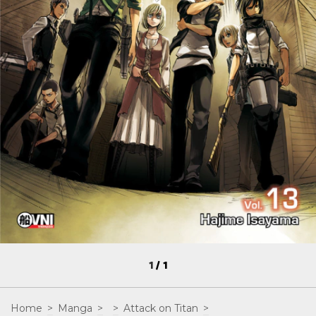
1
/
1
Home
>
Manga
>
>
Attack on Titan
>