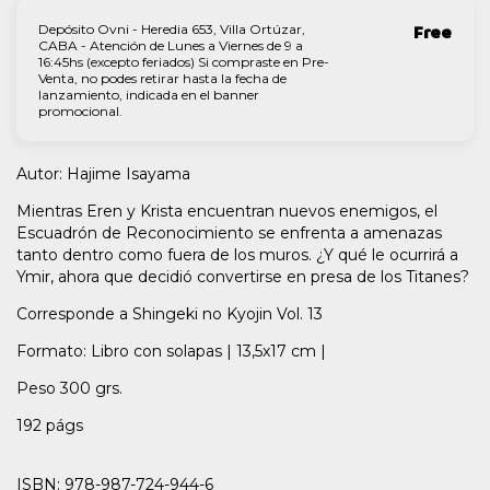
Depósito Ovni - Heredia 653, Villa Ortúzar,
Free
CABA - Atención de Lunes a Viernes de 9 a
16:45hs (excepto feriados) Si compraste en Pre-
Venta, no podes retirar hasta la fecha de
lanzamiento, indicada en el banner
promocional.
Autor: Hajime Isayama
Mientras Eren y Krista encuentran nuevos enemigos, el
Escuadrón de Reconocimiento se enfrenta a amenazas
tanto dentro como fuera de los muros. ¿Y qué le ocurrirá a
Ymir, ahora que decidió convertirse en presa de los Titanes?
Corresponde a Shingeki no Kyojin Vol. 13
Formato: Libro con solapas | 13,5x17 cm |
Peso 300 grs.
192 págs
ISBN: 978-987-724-944-6