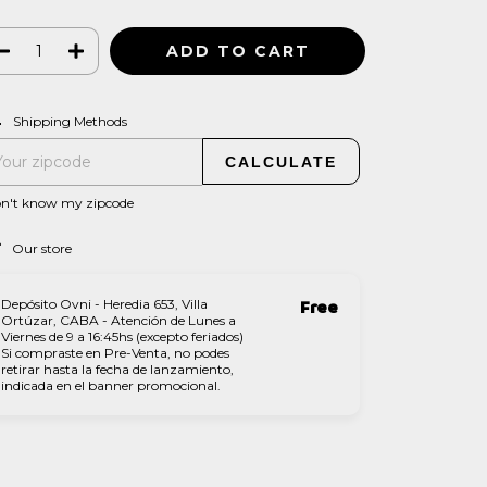
CHANGE ZIPCODE
pping for zipcode:
Shipping Methods
CALCULATE
on't know my zipcode
Our store
Depósito Ovni - Heredia 653, Villa
Free
Ortúzar, CABA - Atención de Lunes a
Viernes de 9 a 16:45hs (excepto feriados)
Si compraste en Pre-Venta, no podes
retirar hasta la fecha de lanzamiento,
indicada en el banner promocional.