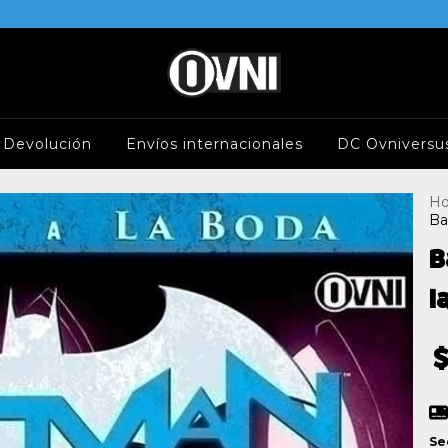
e Devolución
Envíos internacionales
DC Ovniversu
H
Ba
B
l
$
Se