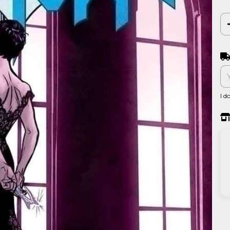
Shi
I d