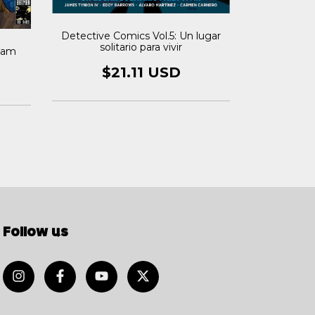
Detective Comics Vol.5: Un lugar
solitario para vivir
ham
Batman Vo
broma
$21.11 USD
$
Follow us