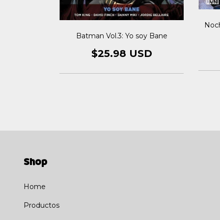
Noch
ra Mortal
Batman Vol.3: Yo soy Bane
SD
$25.98 USD
Shop
Home
Productos