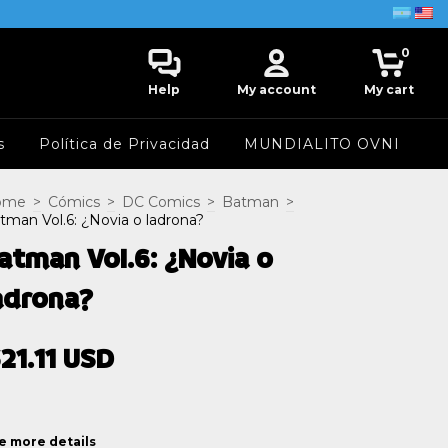
0
Help
My account
My cart
s
Política de Privacidad
MUNDIALITO OVNI
ome
>
Cómics
>
DC Comics
>
Batman
>
tman Vol.6: ¿Novia o ladrona?
atman Vol.6: ¿Novia o
adrona?
21.11 USD
e more details