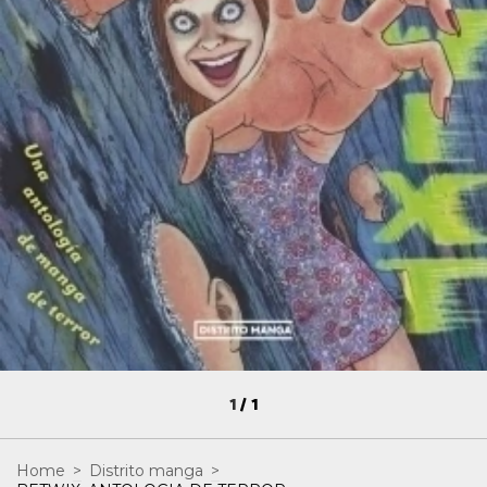
1
/
1
Home
>
Distrito manga
>