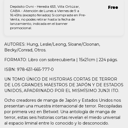
Depósito Ovni - Heredia 653, Villa Ortúzar,
Free
CABA - Atención de Lunes a Viernes de 9 a
16:45hs (excepto feriados) Si compraste en Pre-
Venta, no podes retirar hasta la fecha de
lanzamiento, indicada en el banner
promocional.
AUTORES: Hung, Leslie/Leong, Sloane/Cloonan,
Becky/Conrad, Otros.
FORMATO: Libro con sobrecubierta | 15x21cm | 224 págs.
ISBN: 978-631-665-777-0
UN TOMO ÚNICO DE HISTORIAS CORTAS DE TERROR
DE LOS GRANDES MAESTROS DE JAPÓN Y DE ESTADOS
UNIDOS, APADRINADO POR EL MISMÍSIMO JUNJI ITO.
Ocho creadores de manga de Japón y Estados Unidos nos
presentan una muestra internacional de terror. Recopiladas
por primera vez en Betwixt: Una antología de manga de
terror, estas seis historias cortas revelan el miedo universal
al espacio liminal entre lo conocido y lo desconocido.