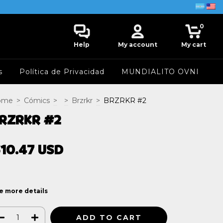
0
Help
My account
My cart
s
Política de Privacidad
MUNDIALITO OVNI
ome
>
Cómics
>
>
Brzrkr
>
BRZRKR #2
RZRKR #2
10.47 USD
e more details