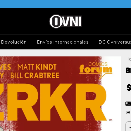
e Devolución
Envíos internacionales
DC Ovniversu
H
B
$
Se