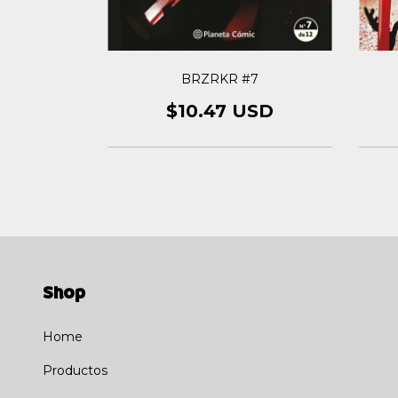
8
BRZRKR #7
USD
$10.47 USD
Shop
Home
Productos