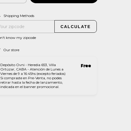
CHANGE ZIPCODE
pping for zipcode:
Shipping Methods
CALCULATE
on't know my zipcode
Our store
Depósito Ovni - Heredia 653, Villa
Free
Ortúzar, CABA - Atención de Lunes a
Viernes de 9 a 16:45hs (excepto feriados)
Si compraste en Pre-Venta, no podes
retirar hasta la fecha de lanzamiento,
indicada en el banner promocional.