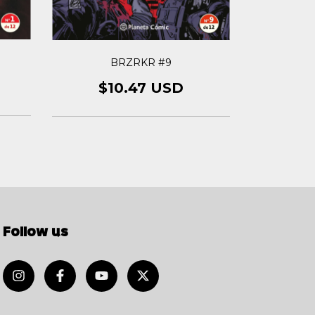
BRZRKR #9
B
$10.47 USD
$1
Follow us