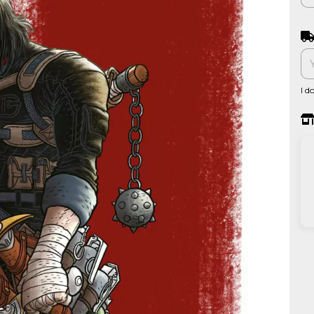
Shi
I d