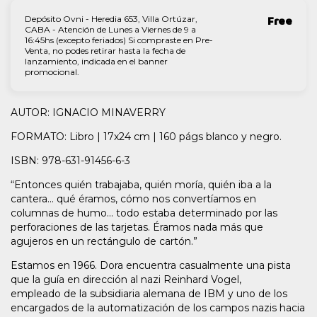
Depósito Ovni - Heredia 653, Villa Ortúzar,
Free
CABA - Atención de Lunes a Viernes de 9 a
16:45hs (excepto feriados) Si compraste en Pre-
Venta, no podes retirar hasta la fecha de
lanzamiento, indicada en el banner
promocional.
AUTOR: IGNACIO MINAVERRY
FORMATO: Libro | 17x24 cm | 160 págs blanco y negro.
ISBN: 978-631-91456-6-3
“Entonces quién trabajaba, quién moría, quién iba a la
cantera... qué éramos, cómo nos convertíamos en
columnas de humo... todo estaba determinado por las
perforaciones de las tarjetas. Éramos nada más que
agujeros en un rectángulo de cartón.”
Estamos en 1966. Dora encuentra casualmente una pista
que la guía en dirección al nazi Reinhard Vogel,
empleado de la subsidiaria alemana de IBM y uno de los
encargados de la automatización de los campos nazis hacia