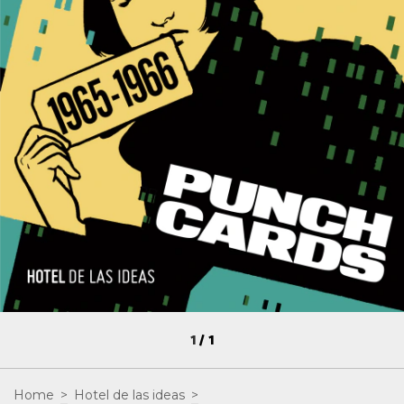
1
/
1
Home
>
Hotel de las ideas
>