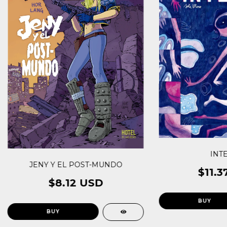
INT
JENY Y EL POST-MUNDO
$11.3
$8.12 USD