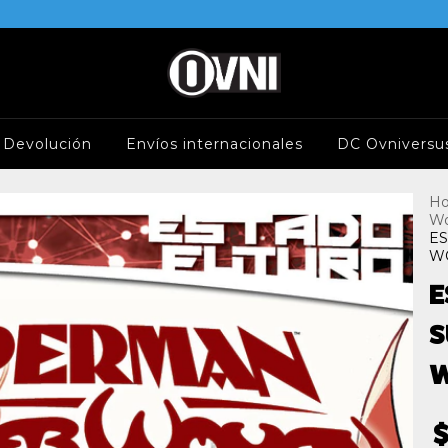
e Devolución
Envíos internacionales
DC Ovniversu
H
W
E
WO
E
S
W
$