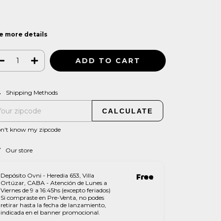
e more details
CHANGE ZIPCODE
pping for zipcode:
Shipping Methods
CALCULATE
on't know my zipcode
Our store
Depósito Ovni - Heredia 653, Villa
Free
Ortúzar, CABA - Atención de Lunes a
Viernes de 9 a 16:45hs (excepto feriados)
Si compraste en Pre-Venta, no podes
retirar hasta la fecha de lanzamiento,
indicada en el banner promocional.