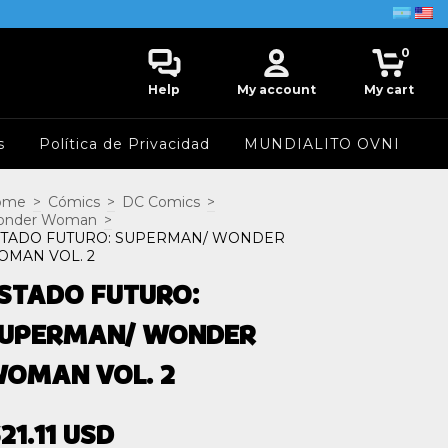
0
Help
My account
My cart
s
Política de Privacidad
MUNDIALITO OVNI
ome
>
Cómics
>
DC Comics
>
onder Woman
>
STADO FUTURO: SUPERMAN/ WONDER
MAN VOL. 2
STADO FUTURO:
UPERMAN/ WONDER
OMAN VOL. 2
21.11 USD