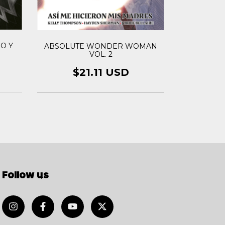
Diana: Pri
O Y
ABSOLUTE WONDER WOMAN
VOL. 2
$
$21.11 USD
Follow us