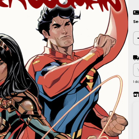
Se
Shi
I d