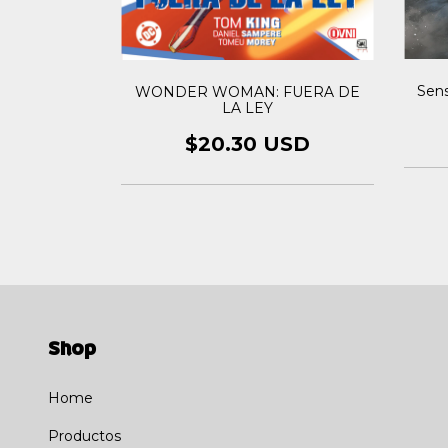
Sen
CENSO DE
WONDER WOMAN: FUERA DE
AN
LA LEY
USD
$20.30 USD
Shop
Home
Productos