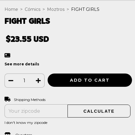
Home
>
Cómics
>
Moztros
>
FIGHT GIRLS
FIGHT GIRLS
$23.55 USD
See more details
CHANGE ZIPCODE
Shipping for zipcode:
Shipping Methods
CALCULATE
I don't know my zipcode
Our store