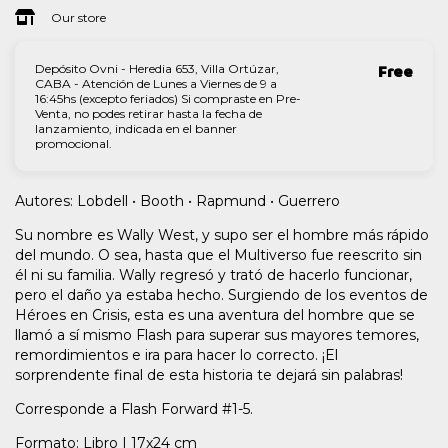
Our store
Depósito Ovni - Heredia 653, Villa Ortúzar,
Free
CABA - Atención de Lunes a Viernes de 9 a
16:45hs (excepto feriados) Si compraste en Pre-
Venta, no podes retirar hasta la fecha de
lanzamiento, indicada en el banner
promocional.
Autores: Lobdell • Booth • Rapmund • Guerrero
Su nombre es Wally West, y supo ser el hombre más rápido
del mundo. O sea, hasta que el Multiverso fue reescrito sin
él ni su familia. Wally regresó y trató de hacerlo funcionar,
pero el daño ya estaba hecho. Surgiendo de los eventos de
Héroes en Crisis, esta es una aventura del hombre que se
llamó a sí mismo Flash para superar sus mayores temores,
remordimientos e ira para hacer lo correcto. ¡El
sorprendente final de esta historia te dejará sin palabras!
Corresponde a Flash Forward #1-5.
Formato: Libro | 17x24 cm