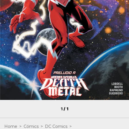
1
/
1
Home
>
Cómics
>
DC Comics
>