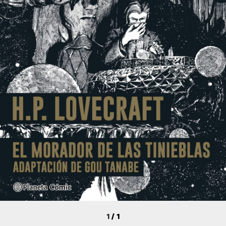
1
/
1