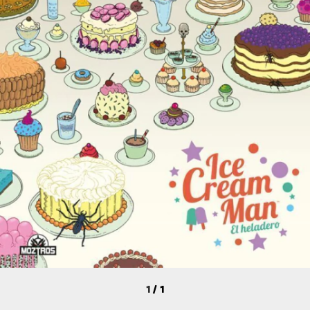
1
/
1