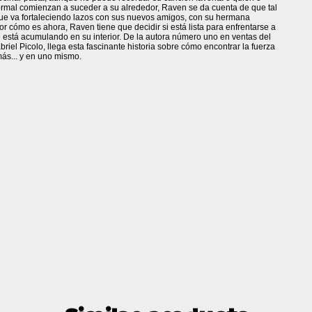
ormal comienzan a suceder a su alrededor, Raven se da cuenta de que tal
 que va fortaleciendo lazos con sus nuevos amigos, con su hermana
r cómo es ahora, Raven tiene que decidir si está lista para enfrentarse a
e está acumulando en su interior. De la autora número uno en ventas del
briel Picolo, llega esta fascinante historia sobre cómo encontrar la fuerza
más... y en uno mismo.