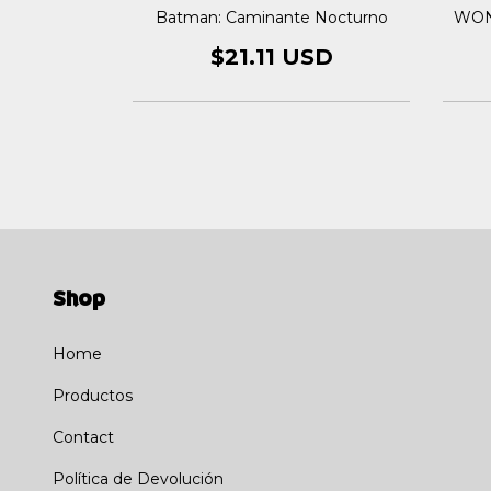
Querida Liga
WON
Batman: Caminante Nocturno
ia
$21.11 USD
USD
Shop
Home
Productos
Contact
Política de Devolución