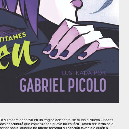
y a su madre adoptiva en un trágico accidente, se muda a Nueva Orleans
ronto descubrirá que comenzar de nuevo no es fácil. Raven recuerda solo
cinar pasta, aunque no puede recordar su canción favorita o quién o