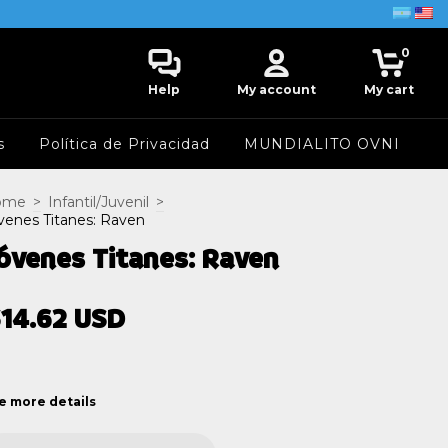
0
Help
My account
My cart
s
Política de Privacidad
MUNDIALITO OVNI
ome
>
Infantil/Juvenil
>
venes Titanes: Raven
óvenes Titanes: Raven
14.62 USD
e more details