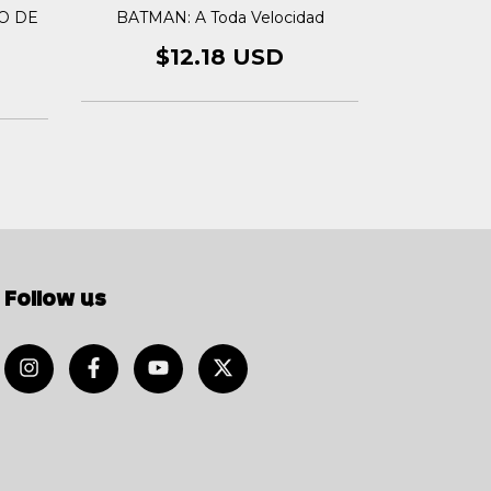
O DE
BATMAN: A Toda Velocidad
BAJO LA 
DE
$12.18 USD
$1
Follow us