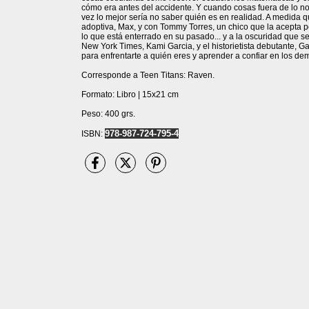
cómo era antes del accidente. Y cuando cosas fuera de lo n
vez lo mejor sería no saber quién es en realidad. A medida
adoptiva, Max, y con Tommy Torres, un chico que la acepta po
lo que está enterrado en su pasado... y a la oscuridad que s
New York Times, Kami Garcia, y el historietista debutante, Ga
para enfrentarte a quién eres y aprender a confiar en los de
Corresponde a Teen Titans: Raven.
Formato: Libro | 15x21 cm
Peso: 400 grs.
978-987-724-795-4
ISBN: