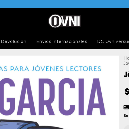
e Devolución
Envíos internacionales
DC Ovniversu
H
Jó
J
$
Se