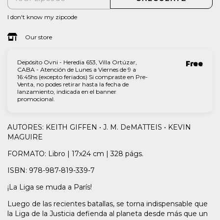
I don't know my zipcode
Our store
Depósito Ovni - Heredia 653, Villa Ortúzar,
Free
CABA - Atención de Lunes a Viernes de 9 a
16:45hs (excepto feriados) Si compraste en Pre-
Venta, no podes retirar hasta la fecha de
lanzamiento, indicada en el banner
promocional.
AUTORES: KEITH GIFFEN • J. M. DeMATTEIS • KEVIN
MAGUIRE
FORMATO: Libro | 17x24 cm | 328 págs.
ISBN: 978-987-819-339-7
¡La Liga se muda a París!
Luego de las recientes batallas, se torna indispensable que
la Liga de la Justicia defienda al planeta desde más que un