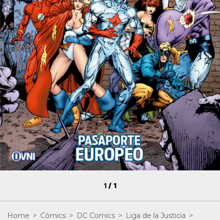
1
/
1
Home
>
Cómics
>
DC Comics
>
Liga de la Justicia
>