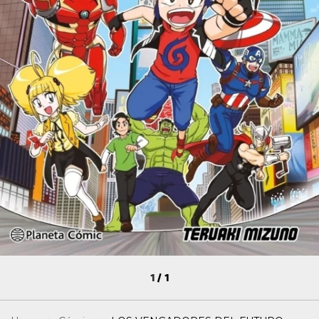
1
/
1