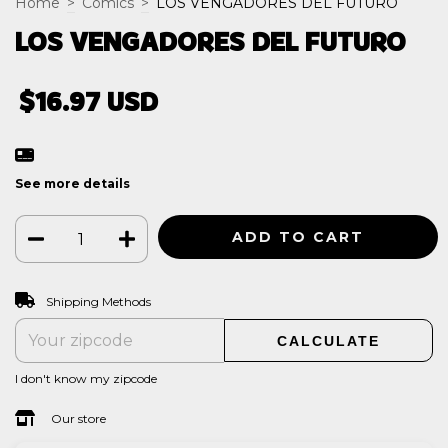
Home
>
Cómics
>
LOS VENGADORES DEL FUTURO
LOS VENGADORES DEL FUTURO
$16.97 USD
See more details
CHANGE ZIPCODE
Shipping for zipcode:
Shipping Methods
CALCULATE
I don't know my zipcode
Our store