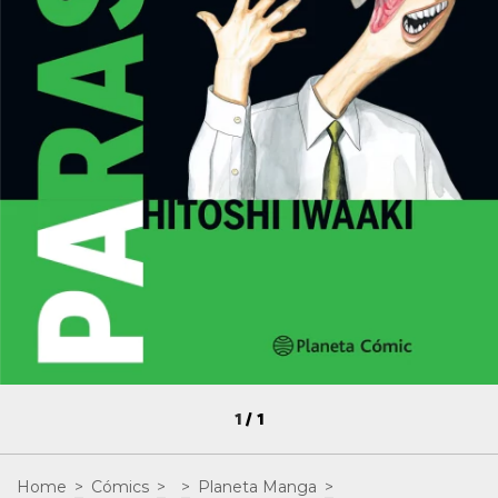
1
/
1
Home
>
Cómics
>
>
Planeta Manga
>