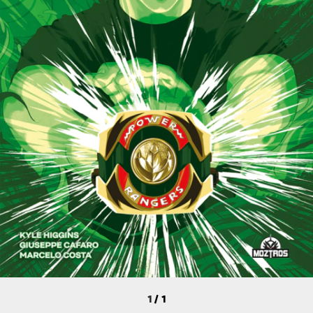
1
/
1