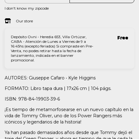
I don't know my zipcode
Our store
Depósito Ovni - Heredia 653, Villa Ortúzar,
Free
CABA - Atención de Lunes a Viernes de 9 a
16:45hs (excepto feriados) Si compraste en Pre-
Venta, no podes retirar hasta la fecha de
lanzamiento, indicada en el banner
promocional.
AUTORES: Giuseppe Cafaro • Kyle Higgins
FORMATO: Libro tapa dura | 17x26 cm | 104 págs.
ISBN: 978-84-19903-39-6
¡Es tiempo de metamorfosearse en un nuevo capítulo en la
vida de Tommy Oliver, uno de los Power Rangers más
icónicos y legendarios de la historia!
Ya han pasado demasiados años desde que Tommy dejó el
traje del Green Ranger, y ahora es tiempo de que le ceda la