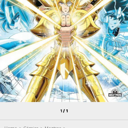
1
/
1