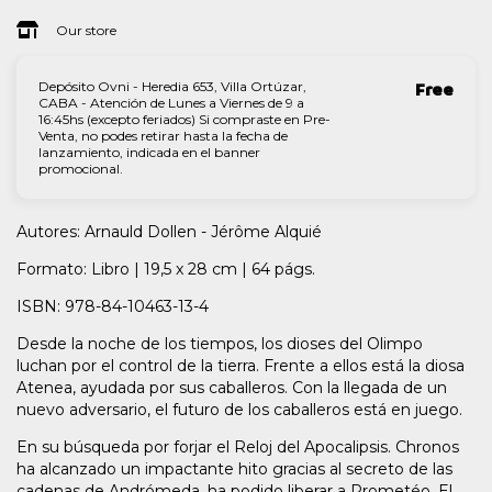
Our store
Depósito Ovni - Heredia 653, Villa Ortúzar,
Free
CABA - Atención de Lunes a Viernes de 9 a
16:45hs (excepto feriados) Si compraste en Pre-
Venta, no podes retirar hasta la fecha de
lanzamiento, indicada en el banner
promocional.
Autores: Arnauld Dollen - Jérôme Alquié
Formato: Libro | 19,5 x 28 cm | 64 págs.
ISBN: 978-84-10463-13-4
Desde la noche de los tiempos, los dioses del Olimpo
luchan por el control de la tierra. Frente a ellos está la diosa
Atenea, ayudada por sus caballeros. Con la llegada de un
nuevo adversario, el futuro de los caballeros está en juego.
En su búsqueda por forjar el Reloj del Apocalipsis. Chronos
ha alcanzado un impactante hito gracias al secreto de las
cadenas de Andrómeda, ha podido liberar a Prometéo. El