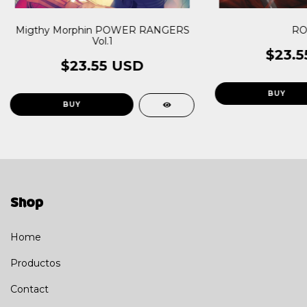
Migthy Morphin POWER RANGERS
RO
Vol.1
$23.5
$23.55 USD
Shop
Home
Productos
Contact