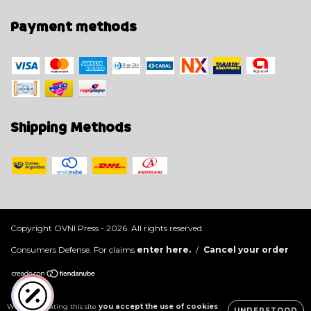
Payment methods
Shipping Methods
Copyright OVNI Press - 2026. All rights reserved.
Consumers Defense. For claims
enter here.
/
Cancel your order
While navigating this site
you accept the use of cookies
UNDERSTOOD