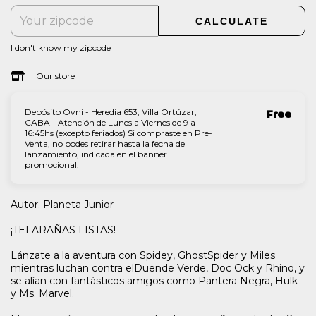
CALCULATE
I don't know my zipcode
Our store
Depósito Ovni - Heredia 653, Villa Ortúzar,
Free
CABA - Atención de Lunes a Viernes de 9 a
16:45hs (excepto feriados) Si compraste en Pre-
Venta, no podes retirar hasta la fecha de
lanzamiento, indicada en el banner
promocional.
Autor: Planeta Junior
¡TELARAÑAS LISTAS!
Lánzate a la aventura con Spidey, GhostSpider y Miles
mientras luchan contra elDuende Verde, Doc Ock y Rhino, y
se alían con fantásticos amigos como Pantera Negra, Hulk
y Ms. Marvel.