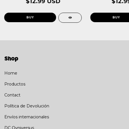
$12.99 USD
$12.9
Shop
Home
Productos
Contact
Política de Devolución
Envíos internacionales
DC Ovniversus