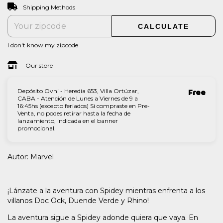
CHANGE ZIPCODE
Shipping for zipcode:
Shipping Methods
CALCULATE
I don't know my zipcode
Our store
Depósito Ovni - Heredia 653, Villa Ortúzar,
Free
CABA - Atención de Lunes a Viernes de 9 a
16:45hs (excepto feriados) Si compraste en Pre-
Venta, no podes retirar hasta la fecha de
lanzamiento, indicada en el banner
promocional.
Autor: Marvel
¡Lánzate a la aventura con Spidey mientras enfrenta a los
villanos Doc Ock, Duende Verde y Rhino!
La aventura sigue a Spidey adonde quiera que vaya. En