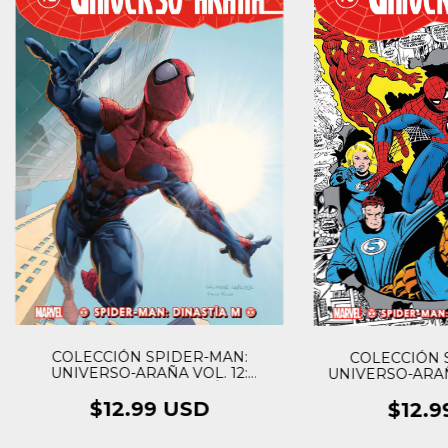
COLECCIÓN SPIDER-MAN:
COLECCIÓN 
UNIVERSO-ARAÑA VOL. 12:
UNIVERSO-ARAÑA
SPIDER-MAN: DINASTÍA M
PASARÍA
$12.99 USD
$12.9