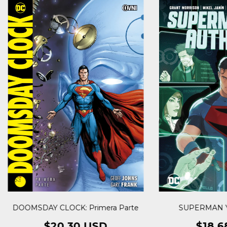
DOOMSDAY CLOCK: Primera Parte
SUPERMAN Y
$20.30 USD
$18.6