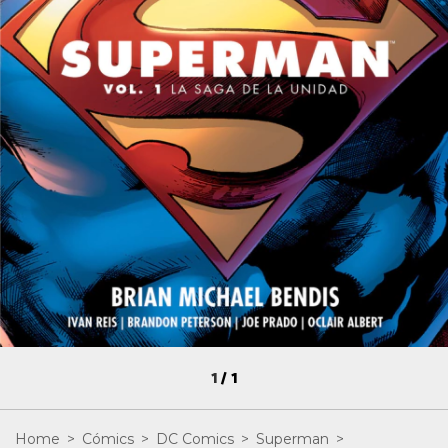
1
/
1
Home
>
Cómics
>
DC Comics
>
Superman
>