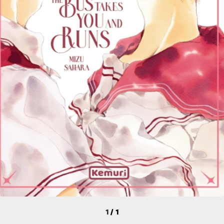
1
/
1