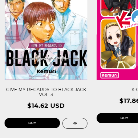
GIVE MY REGARDS TO BLACK JACK
K-
VOL. 3
$17.8
$14.62 USD