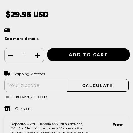
$29.96 USD
See more details
CHANGE ZIPCODE
Shipping for zipcode:
Shipping Methods
CALCULATE
I don't know my zipcode
Our store
Depósito Ovni - Heredia 653, Villa Ortúzar,
Free
CABA - Atención de Lunes a Viernes de 9 a
16:45hs (excepto feriados) Si compraste en Pre-