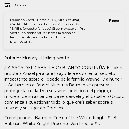
Our store
Depósito Ovni - Heredia 653, Villa Ortúzar,
Free
CABA - Atención de Lunes a Viernes de 9 a
16:45hs (excepto feriados) Si compraste en Pre-
Venta, no podes retirar hasta la fecha de
lanzamiento, indicada en el banner
promocional.
Autores: Murphy • Hollingsworth
¡LA SAGA DEL CABALLERO BLANCO CONTINÚA! El Joker
recluta a Azrael para que lo ayude a exponer un secreto
impactante sobre el legado de la familia Wayne, ¡y a hundir
a Gotham en el fango! Mientras Batman se apresura a
proteger la ciudad y a sus seres queridos del peligro, el
misterio de su ascendencia se desvela y el Caballero Oscuro
comienza a cuestionar todo lo que creía saber sobre sí
mismo y su lugar en Gotham.
Corresponde a Batman: Curse of the White Knight #1-8,
Batman: White Knight Presents Von Freeze #1.