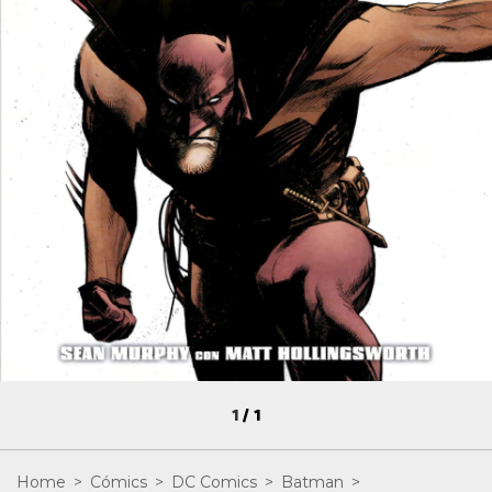
1
/
1
Home
>
Cómics
>
DC Comics
>
Batman
>