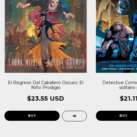
El Regreso Del Caballero Oscuro: El
Detective Comics
Niño Prodigio
solitario 
$23.55 USD
$21.1