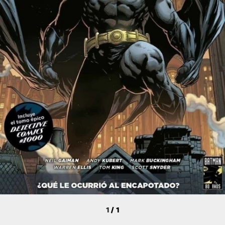
1
/
1