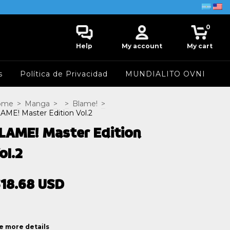
0
Help
My account
My cart
s
Política de Privacidad
MUNDIALITO OVNI
ome
>
Manga
>
>
Blame!
>
AME! Master Edition Vol.2
LAME! Master Edition
ol.2
18.68 USD
e more details