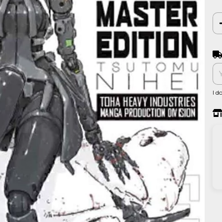
Shi
I d