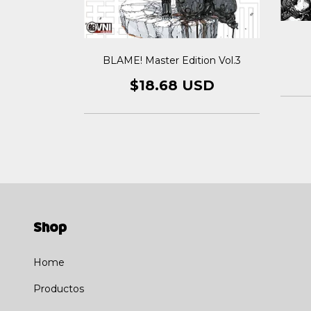
ion Vol.1
BLAME! Master Edition Vol.3
USD
$18.68 USD
Shop
Home
Productos