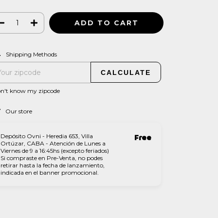
CHANGE ZIPCODE
pping for zipcode:
Shipping Methods
CALCULATE
on't know my zipcode
Our store
Depósito Ovni - Heredia 653, Villa
Free
Ortúzar, CABA - Atención de Lunes a
Viernes de 9 a 16:45hs (excepto feriados)
Si compraste en Pre-Venta, no podes
retirar hasta la fecha de lanzamiento,
indicada en el banner promocional.