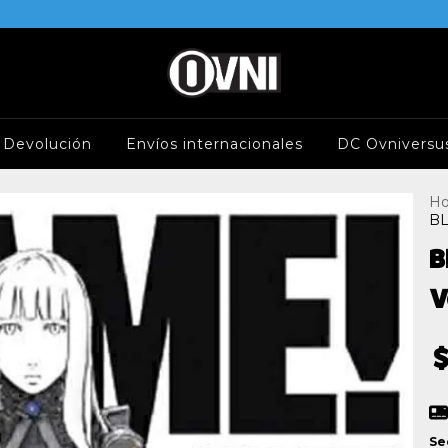
e Devolución
Envíos internacionales
DC Ovniversu
H
BL
B
V
$
Se