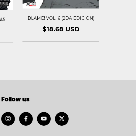
BLAME! VOL. 6 (2DA EDICIÓN)
l.5
BLAME! M
$18.68 USD
$1
Follow us