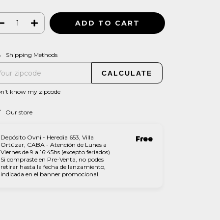
CHANGE ZIPCODE
pping for zipcode:
Shipping Methods
CALCULATE
on't know my zipcode
Our store
Depósito Ovni - Heredia 653, Villa
Free
Ortúzar, CABA - Atención de Lunes a
Viernes de 9 a 16:45hs (excepto feriados)
Si compraste en Pre-Venta, no podes
retirar hasta la fecha de lanzamiento,
indicada en el banner promocional.