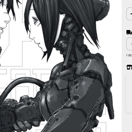
Shi
I d