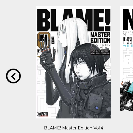
ion Vol.1
BLAME! Master Edition Vol.4