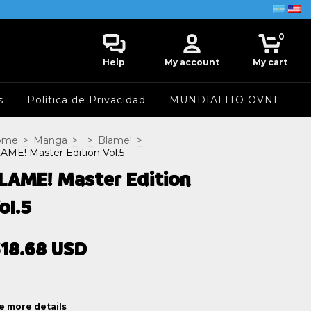
0
Help
My account
My cart
s
Política de Privacidad
MUNDIALITO OVNI
ome
>
Manga
>
>
Blame!
>
AME! Master Edition Vol.5
LAME! Master Edition
ol.5
18.68 USD
e more details