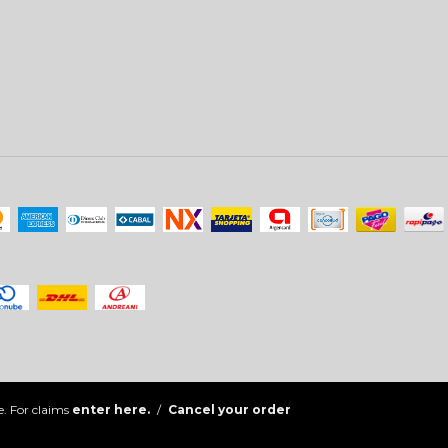
. For claims
enter here.
/
Cancel your order