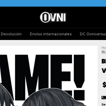
e Devolución
Envíos internacionales
DC Ovniversu
H
BL
B
V
$
Se