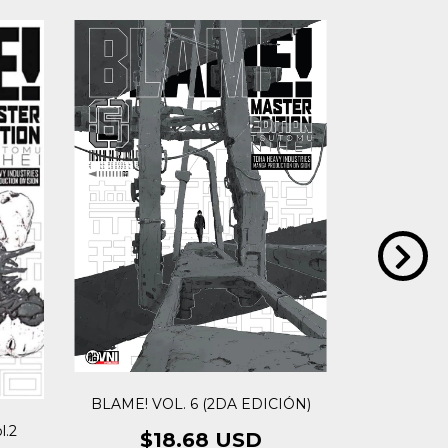
BLAME! VOL. 6 (2DA EDICIÓN)
l.2
BLAME! M
$18.68 USD