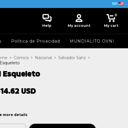
0
Help
My account
My cart
s
Política de Privacidad
MUNDIALITO OVNI
ome
>
Cómics
>
Nacional
>
Salvador Sanz
>
 Esqueleto
l Esqueleto
14.62 USD
e more details