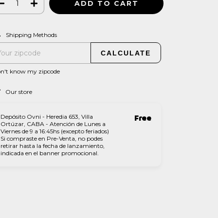
CHANGE ZIPCODE
pping for zipcode:
Shipping Methods
CALCULATE
on't know my zipcode
Our store
Depósito Ovni - Heredia 653, Villa
Free
Ortúzar, CABA - Atención de Lunes a
Viernes de 9 a 16:45hs (excepto feriados)
Si compraste en Pre-Venta, no podes
retirar hasta la fecha de lanzamiento,
indicada en el banner promocional.