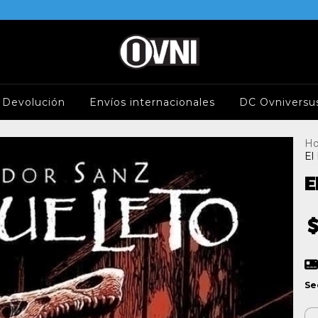
e Devolución
Envíos internacionales
DC Ovniversu
H
El
E
$
Se