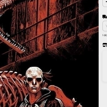
Shi
I d