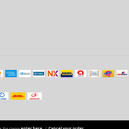
. For claims
enter here.
/
Cancel your order