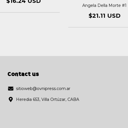
$16.24 USD
Angela Della Morte #1
$21.11 USD
Contact us
sitioweb@ovnipress.com.ar
Heredia 653, Villa Ortúzar, CABA