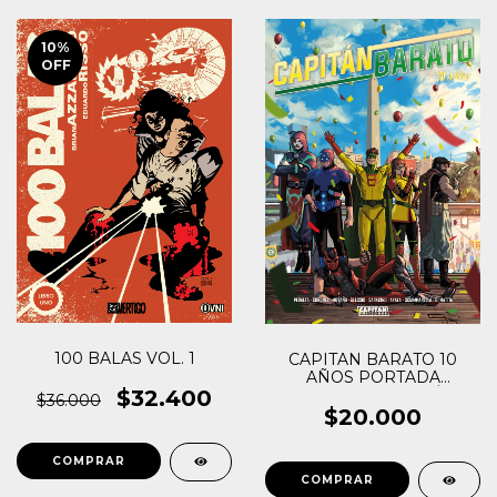
10
%
OFF
100 BALAS VOL. 1
CAPITAN BARATO 10
AÑOS PORTADA
$32.400
REGULAR (GERMÁN
$36.000
PERALTA)
$20.000