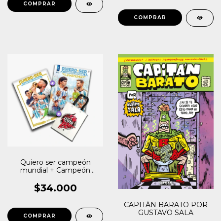
Quiero ser campeón
mundial + Campeón
mundial Leyendas + tote
bag de regalo
$34.000
CAPITÁN BARATO POR
GUSTAVO SALA