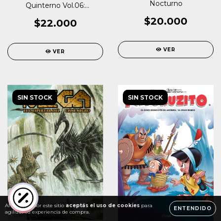
Nocturno
Quinterno Vol.06:
Patoruzú II
$20.000
$22.000
VER
VER
SIN STOCK
SIN STOCK
Al navegar por este sitio
aceptás el uso de cookies
para
ENTENDIDO
agilizar tu experiencia de compra.