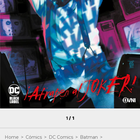
1
/
1
Home
>
Cómics
>
DC Comics
>
Batman
>