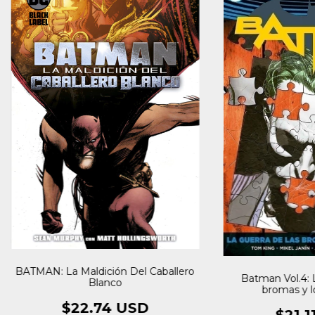
BATMAN: La Maldición Del Caballero
Batman Vol.4: L
Blanco
bromas y lo
$22.74 USD