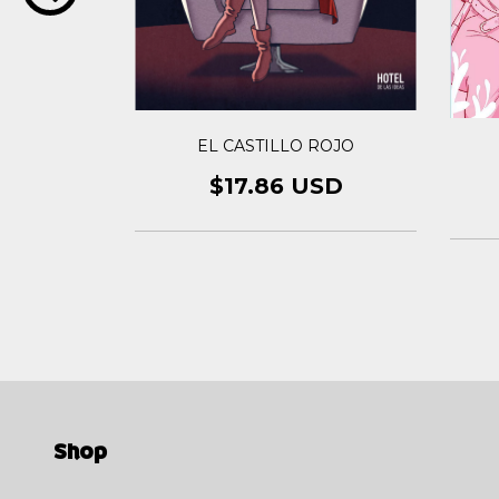
T
EL CASTILLO ROJO
SD
$17.86 USD
Shop