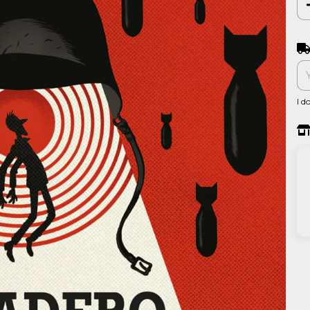
Shi
I d