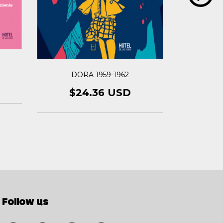
UN VE
DORA 1959-1962
$1
$24.36 USD
Follow us