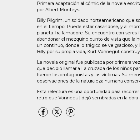
Primera adaptación al cómic de la novela escri
por Albert Monteys.
Billy Pilgrim, un soldado norteamericano que s
en el tiempo. Puede estar casándose, y al mom
planeta Tralfamadore. Su encuentro con seres fu
abandonar el mezquino punto de vista que la hu
un continuo, donde lo trágico se ve gracioso, y l
Billy por su propia vida, Kurt Vonnegut constru
La novela original fue publicada por primera v
que decidió llamarla La cruzada de los niños par
fueron los protagonistas y las víctimas. Su mens
observaciones de la naturaleza humana conserv
Esta relectura es una oportunidad para recorrer la
retro que Vonnegut dejó sembradas en la obra or