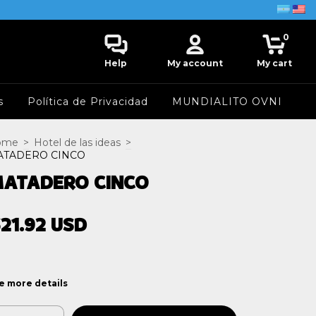
0
Help
My account
My cart
s
Política de Privacidad
MUNDIALITO OVNI
ome
>
Hotel de las ideas
>
ATADERO CINCO
ATADERO CINCO
21.92 USD
e more details