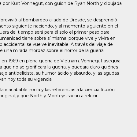
ta por Kurt Vonnegut, con guion de Ryan North y dibujada
obrevivió al bombardeo aliado de Dresde, se desprendió
ento siguiente naciendo, y al momento siguiente en el
era del tiempo será para él solo el primer paso para
manidad tiene sobre sí misma, porque vive y vivirá en
o accidental se vuelve inevitable. A través del viaje de
ye una mirada mordaz sobre el horror de la guerra.
ez en 1969 en plena guerra de Vietnam. Vonnegut asegura
a que no se glorificara la guerra, y quedara claro quiénes
aje antibelicista, su humor ácido y absurdo, y las agudas
an hoy toda su vigencia.
 inacabable ironía y las referencias a la ciencia ficción
iginal, y que North y Monteys sacan a relucir.