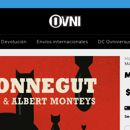
e Devolución
Envíos internacionales
DC Ovniversu
H
M
M
$
Se