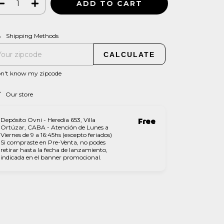
CHANGE ZIPCODE
pping for zipcode:
Shipping Methods
CALCULATE
on't know my zipcode
Our store
Depósito Ovni - Heredia 653, Villa
Free
Ortúzar, CABA - Atención de Lunes a
Viernes de 9 a 16:45hs (excepto feriados)
Si compraste en Pre-Venta, no podes
retirar hasta la fecha de lanzamiento,
indicada en el banner promocional.