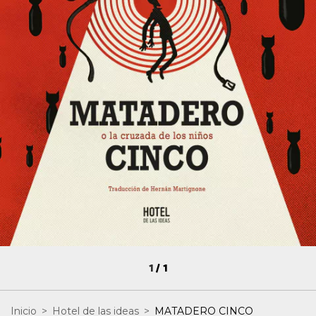
1
/
1
Inicio
>
Hotel de las ideas
>
MATADERO CINCO