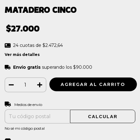
MATADERO CINCO
$27.000
24
cuotas de
$2.472,64
Ver más detalles
Envío gratis
superando los
$90.000
CAMBIAR CP
Entregas para el CP:
Medios de envío
CALCULAR
No sé mi código postal