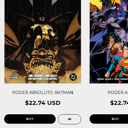
PODER ABSOLUTO: BATMAN
PODER A
$22.74 USD
$22.7