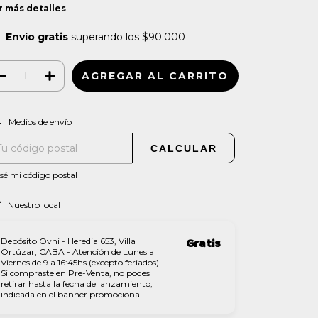
r más detalles
Envío gratis
superando los
$90.000
CAMBIAR CP
regas para el CP:
Medios de envío
CALCULAR
sé mi código postal
Nuestro local
Depósito Ovni - Heredia 653, Villa
Gratis
Ortúzar, CABA - Atención de Lunes a
Viernes de 9 a 16:45hs (excepto feriados)
Si compraste en Pre-Venta, no podes
retirar hasta la fecha de lanzamiento,
indicada en el banner promocional.