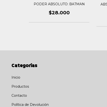
AN VOL. 2
PODER ABSOLUTO: BATMAN
ABS
0
$28.000
Categorías
Inicio
Productos
Contacto
Política de Devolución