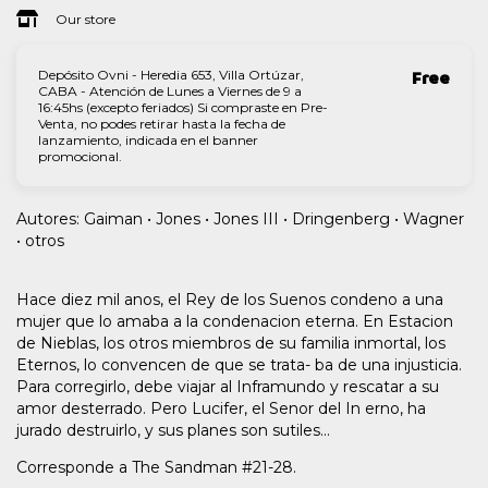
Our store
Depósito Ovni - Heredia 653, Villa Ortúzar,
Free
CABA - Atención de Lunes a Viernes de 9 a
16:45hs (excepto feriados) Si compraste en Pre-
Venta, no podes retirar hasta la fecha de
lanzamiento, indicada en el banner
promocional.
Autores: Gaiman • Jones • Jones III • Dringenberg • Wagner
• otros
Hace diez mil anos, el Rey de los Suenos condeno a una
mujer que lo amaba a la condenacion eterna. En Estacion
de Nieblas, los otros miembros de su familia inmortal, los
Eternos, lo convencen de que se trata- ba de una injusticia.
Para corregirlo, debe viajar al Inframundo y rescatar a su
amor desterrado. Pero Lucifer, el Senor del In erno, ha
jurado destruirlo, y sus planes son sutiles...
Corresponde a The Sandman #21-28.