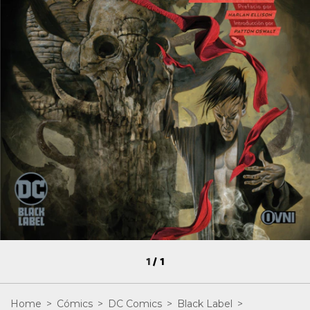
1
/
1
Home
>
Cómics
>
DC Comics
>
Black Label
>