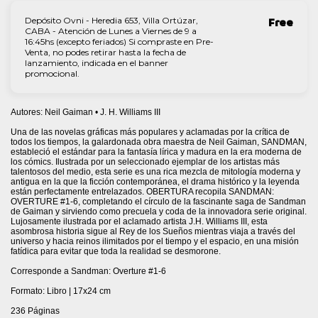
Depósito Ovni - Heredia 653, Villa Ortúzar,
Free
CABA - Atención de Lunes a Viernes de 9 a
16:45hs (excepto feriados) Si compraste en Pre-
Venta, no podes retirar hasta la fecha de
lanzamiento, indicada en el banner
promocional.
Autores: Neil Gaiman • J. H. Williams III
Una de las novelas gráficas más populares y aclamadas por la crítica de
todos los tiempos, la galardonada obra maestra de Neil Gaiman, SANDMAN,
estableció el estándar para la fantasía lírica y madura en la era moderna de
los cómics. Ilustrada por un seleccionado ejemplar de los artistas más
talentosos del medio, esta serie es una rica mezcla de mitología moderna y
antigua en la que la ficción contemporánea, el drama histórico y la leyenda
están perfectamente entrelazados. OBERTURA recopila SANDMAN:
OVERTURE #1-6, completando el círculo de la fascinante saga de Sandman
de Gaiman y sirviendo como precuela y coda de la innovadora serie original.
Lujosamente ilustrada por el aclamado artista J.H. Williams III, esta
asombrosa historia sigue al Rey de los Sueños mientras viaja a través del
universo y hacia reinos ilimitados por el tiempo y el espacio, en una misión
fatídica para evitar que toda la realidad se desmorone.
Corresponde a Sandman: Overture #1-6
Formato: Libro | 17x24 cm
236 Páginas