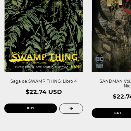
Saga de SWAMP THING: Libro 4
SANDMAN Vol.0
Nie
$22.74 USD
$22.7