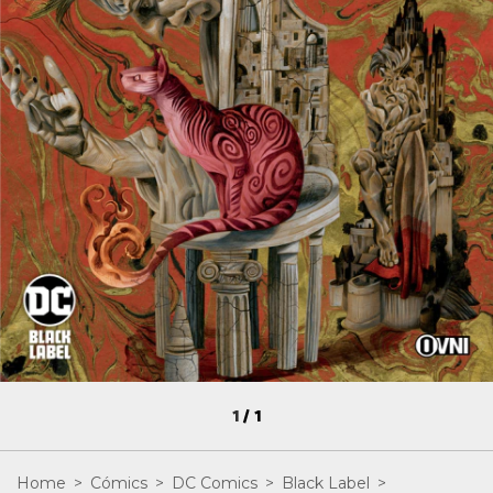
1
/
1
Home
>
Cómics
>
DC Comics
>
Black Label
>