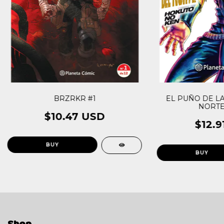
BRZRKR #1
EL PUÑO DE LA
NORTE 
$10.47 USD
$12.9