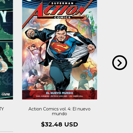
TY
ACTION 
Action Comics vol. 4: El nuevo
mundo
$1
$32.48 USD