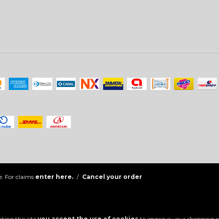
. For claims
enter here.
/
Cancel your order
ting this site
you accept the use of cookies
to improve your shopping e