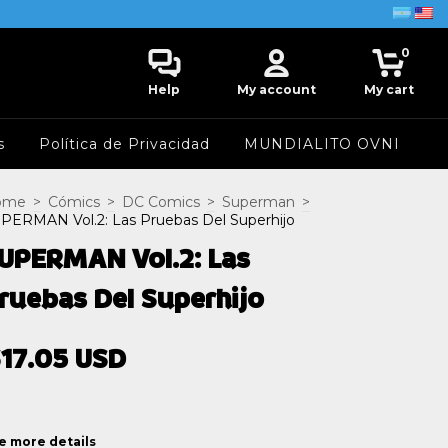
0
Help
My account
My cart
s
Política de Privacidad
MUNDIALITO OVNI
ome
>
Cómics
>
DC Comics
>
Superman
>
PERMAN Vol.2: Las Pruebas Del Superhijo
UPERMAN Vol.2: Las
ruebas Del Superhijo
17.05 USD
e more details