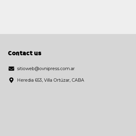
Contact us
sitioweb@ovnipress.com.ar
Heredia 653, Villa Ortúzar, CABA