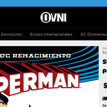
e Devolución
Envíos internacionales
DC Ovniversu
H
SU
S
P
$
Se