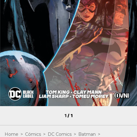
1
/
1
Home
>
Cómics
>
DC Comics
>
Batman
>