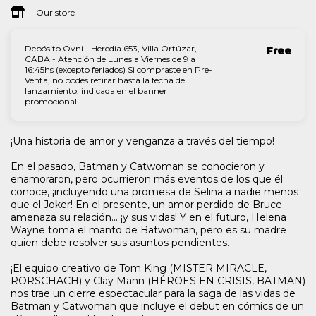
Our store
Depósito Ovni - Heredia 653, Villa Ortúzar,
Free
CABA - Atención de Lunes a Viernes de 9 a
16:45hs (excepto feriados) Si compraste en Pre-
Venta, no podes retirar hasta la fecha de
lanzamiento, indicada en el banner
promocional.
¡Una historia de amor y venganza a través del tiempo!
En el pasado, Batman y Catwoman se conocieron y
enamoraron, pero ocurrieron más eventos de los que él
conoce, ¡incluyendo una promesa de Selina a nadie menos
que el Joker! En el presente, un amor perdido de Bruce
amenaza su relación... ¡y sus vidas! Y en el futuro, Helena
Wayne toma el manto de Batwoman, pero es su madre
quien debe resolver sus asuntos pendientes.
¡El equipo creativo de Tom King (MISTER MIRACLE,
RORSCHACH) y Clay Mann (HÉROES EN CRISIS, BATMAN)
nos trae un cierre espectacular para la saga de las vidas de
Batman y Catwoman que incluye el debut en cómics de un