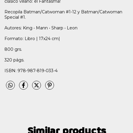
clásico villano: el Fantasma!
Recopila Batman/Catwoman #1-12 y Batman/Catwoman
Special #1.
Autores: King • Mann • Sharp • Leon
Formato: Libro | 17x24 cm|
800 grs.
320 págs.
ISBN: 978-987-819-033-4
Similar products