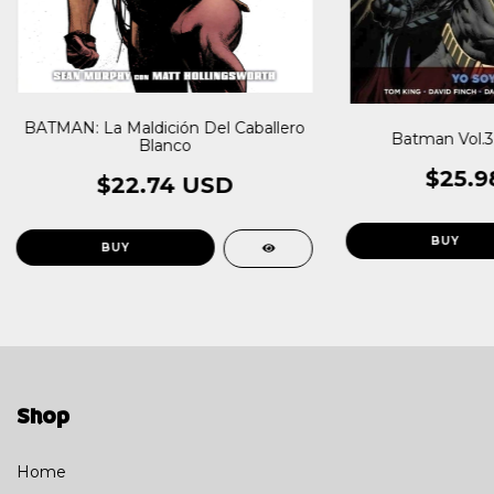
BATMAN: La Maldición Del Caballero
Batman Vol.3
Blanco
$25.9
$22.74 USD
Shop
Home