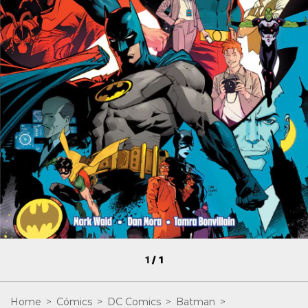
1
/
1
Home
>
Cómics
>
DC Comics
>
Batman
>