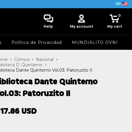
0
Help
My account
My cart
s
Política de Privacidad
MUNDIALITO OVNI
ome
>
Cómics
>
Nacional
>
blioteca D. Quinterno
>
blioteca Dante Quinterno Vol.03: Patoruzito II
iblioteca Dante Quinterno
ol.03: Patoruzito II
17.86 USD