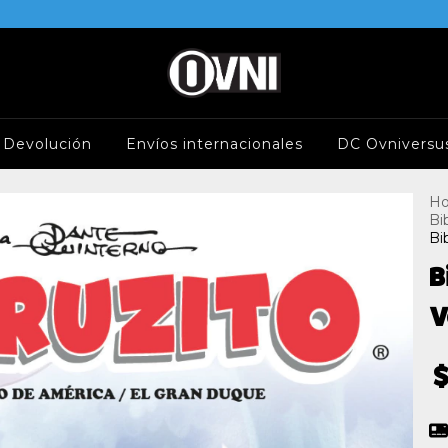
e Devolución
Envíos internacionales
DC Ovniversu
H
Bi
Bi
B
V
$