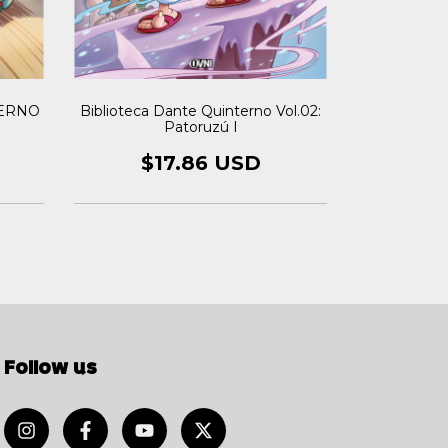
TERNO
BIBLIOTEC
Biblioteca Dante Quinterno Vol.02:
VOL. 
Patoruzú I
$1
$17.86 USD
Follow us