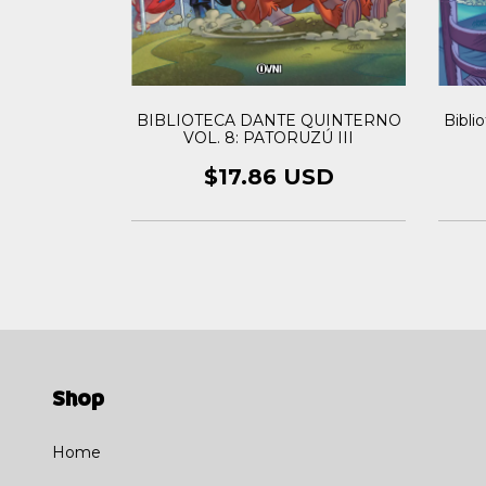
BIBLIOTECA DANTE QUINTERNO
Bibli
terno Vol.04:
VOL. 8: PATORUZÚ III
$17.86 USD
USD
Shop
Home