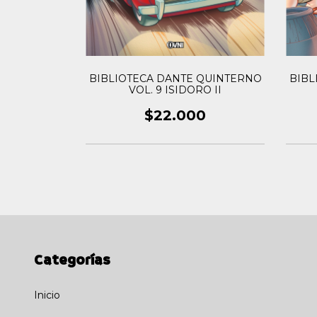
BIBLIOTECA DANTE QUINTERNO
BIBL
erno Vol.06:
VOL. 9 ISIDORO II
I
$22.000
0
Categorías
Inicio