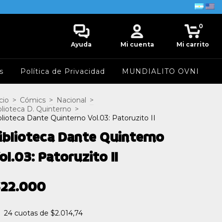
0
Ayuda
Mi cuenta
Mi carrito
s
Política de Privacidad
MUNDIALITO OVNI
cio
>
Cómics
>
Nacional
>
blioteca D. Quinterno
>
blioteca Dante Quinterno Vol.03: Patoruzito II
iblioteca Dante Quinterno
ol.03: Patoruzito II
$22.000
24
cuotas de
$2.014,74