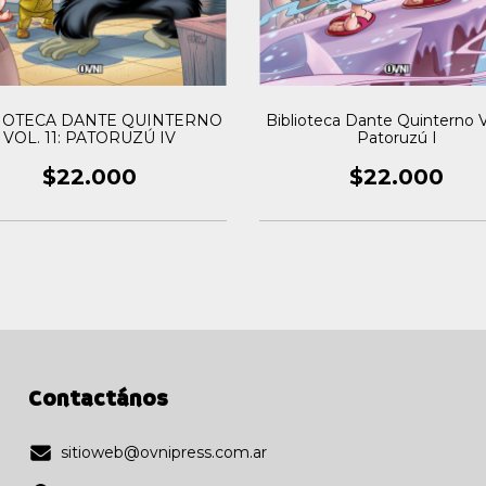
IOTECA DANTE QUINTERNO
Biblioteca Dante Quinterno V
VOL. 11: PATORUZÚ IV
Patoruzú I
$22.000
$22.000
Contactános
sitioweb@ovnipress.com.ar