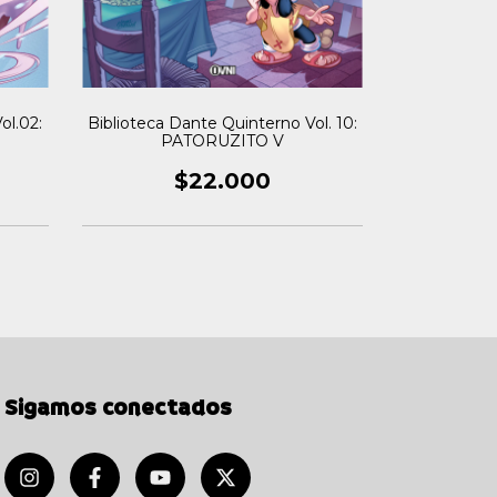
BIBLIOTEC
Biblioteca Dante Quinterno Vol. 10:
ol.02:
VOL. 12: P
PATORUZITO V
$22.000
Sigamos conectados