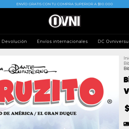
ENVÍO GRATIS CON TU COMPRA SUPERIOR A $90.000
e Devolución
Envíos internacionales
DC Ovniversu
Ini
Bi
Bi
B
V